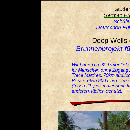
Studen
German Eu
Schüle
Deutschen Eur
Deep Wells 
Brunnenprojekt fü
Wir bauen ca. 30 Meter tief
für Menschen ohne Zugang 
Trece Martires, 70km südlic
Pesos, etwa 900 Euro. Unse
("poso #1") ist immer noch f
anderen, täglich genutzt.