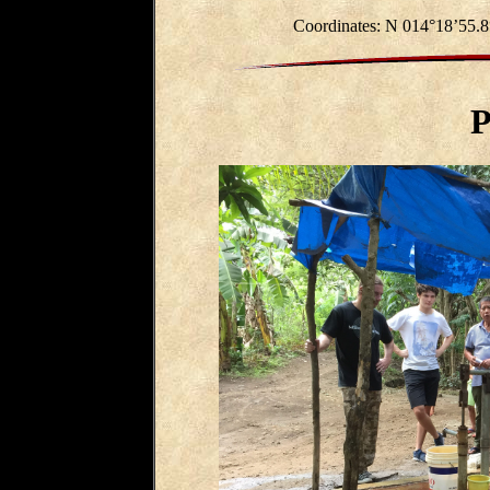
Coordinates:
N 014°18’55.8
P