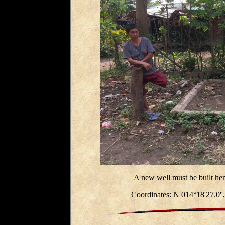
A new well must be built he
Coordinates: N 014°18'27.0''