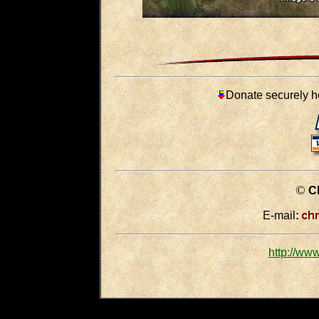
Donate securely he
©
Ch
E-mail
:
http://ww